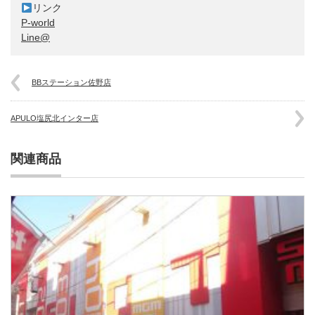
P-world
Line@
BBステーション佐野店
APULO塩尻北インター店
関連商品