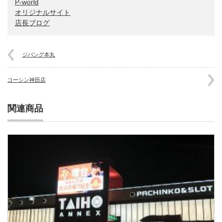
P-world
オリジナルサイト
店長ブログ
ジパング本丸
コーシン神田店
関連商品