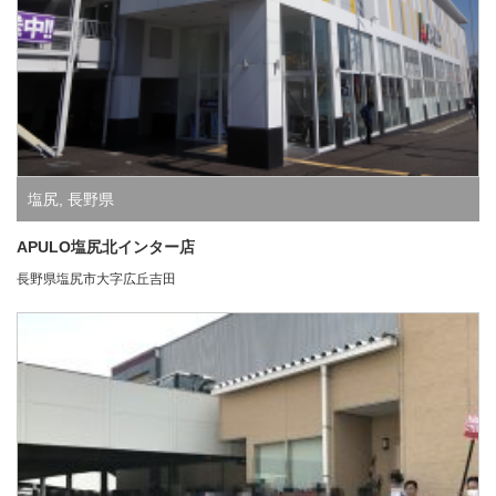
塩尻
,
長野県
APULO塩尻北インター店
長野県塩尻市大字広丘吉田