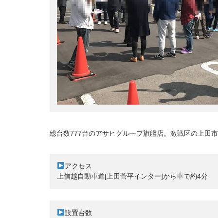
総台数777台のアサヒグループ旗艦店。激戦区の上田
アクセス

設置台数
