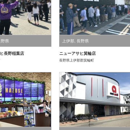
長野県
上伊那
,
長野県
ヒ長野稲葉店
ニューアサヒ箕輪店
市
長野県上伊那郡箕輪町